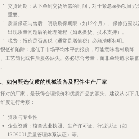
交货周期
：从下单到交货所需的时间，对于紧急采购项目尤
重要。
质量保证与售后
：明确质保期限（如12个月）、保修范围以
出现质量问题后的处理流程（如退换货、技术支持）。
税费
：报价是否含税（通常是增值税）必须清晰标明。
警惕低价陷阱
：远低于市场平均水平的报价，可能意味着材质降
级、工艺简化或售后服务缺失。务必综合考量，而非单纯追求最
价。
二、如何甄选优质的机械设备及配件生产厂家
选择对的厂家，是获得合理报价和优质产品的源头。建议从以下
个维度进行考察：
资质与专业性
：
企业资质
：核查营业执照、生产许可证、行业认证（如
ISO9001质量管理体系认证）等。