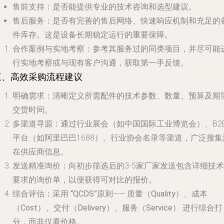
售前支持
：是否能提供专业的技术咨询和选型建议。
售后服务
：是否有完善的售后网络、快速响应机制和充足的
件库存。这是设备长期稳定运行的重要保障。
合作案例与实地考察
：参考其服务过的同类项目，并尽可能
行实地考察或与现有客户沟通，获取第一手反馈。
三、高效采购流程建议
明确需求
：清晰定义所需配件的技术参数、数量、预算及期
交货时间。
多渠道寻源
：通过行业展会（如中国国际工业博览会）、B2
平台（如阿里巴巴1688）、行业协会名录等渠道，广泛搜集
在供应商信息。
发送精准询价
：向初步筛选后的3-5家厂家发送包含详细技术
要求的询价单，以便获得可对比的报价。
综合评估
：采用
“QCDS”原则
——
质量（Quality）、成本
（Cost）、交付（Delivery）、服务（Service）
进行综合打
分，而非仅看价格。