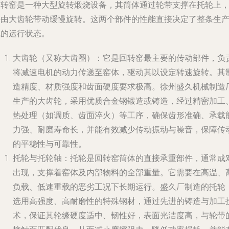
回转窑是一种大型旋转煅烧设备，其筒体通过轮带支撑在托轮上
并由大齿轮带动缓慢旋转。这两个部件的性能直接决定了整条生
线的运行状态。
大齿轮（又称大齿圈）
：它是回转窑最主要的传动部件，负
将减速电机的动力传递至窑体，驱动其以设定转速旋转。其
造精度、材质强度和齿面硬度要求极高。徐州盛久机械制造
生产的大齿轮，采用优质合金钢锻造或铸造，经过精密加工
热处理（如调质、齿面淬火）等工序，确保齿形准确、承载
力强、耐磨寿命长，并能有效减少传动振动与噪音，保障传
的平稳性与可靠性。
托轮与托轮轴
：托轮是回转窑筒体的直接承重部件，通常成
出现，支撑着窑体及内部物料的全部重量。它需要在高温、
负载、低速重载的恶劣工况下长期运行。盛久厂制造的托轮
选用高强度、高耐磨性的特殊钢材，通过先进的铸造与加工
术，保证其轮缘硬度适中、韧性好，表面光洁度高，与轮带