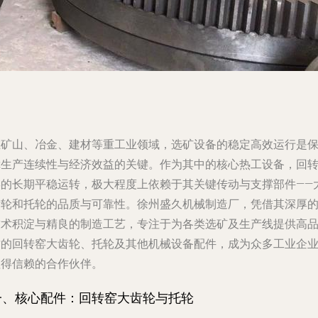
在矿山、冶金、建材等重工业领域，选矿设备的稳定高效运行是
障生产连续性与经济效益的关键。作为其中的核心热工设备，回
窑的长期平稳运转，极大程度上依赖于其关键传动与支撑部件——
齿轮和托轮的品质与可靠性。徐州盛久机械制造厂，凭借其深厚
技术积淀与精良的制造工艺，专注于为各类选矿及生产线提供高
质的回转窑大齿轮、托轮及其他机械设备配件，成为众多工业企
值得信赖的合作伙伴。
一、核心配件：回转窑大齿轮与托轮