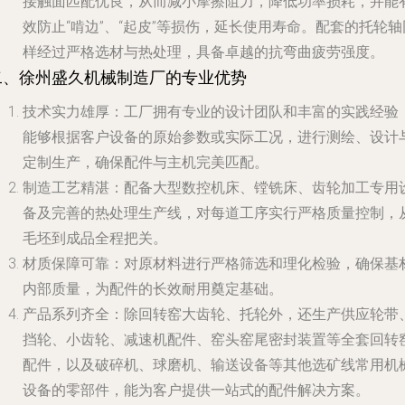
接触面匹配优良，从而减小摩擦阻力，降低功率损耗，并能
效防止“啃边”、“起皮”等损伤，延长使用寿命。配套的托轮轴
样经过严格选材与热处理，具备卓越的抗弯曲疲劳强度。
二、徐州盛久机械制造厂的专业优势
技术实力雄厚
：工厂拥有专业的设计团队和丰富的实践经验
能够根据客户设备的原始参数或实际工况，进行测绘、设计
定制生产，确保配件与主机完美匹配。
制造工艺精湛
：配备大型数控机床、镗铣床、齿轮加工专用
备及完善的热处理生产线，对每道工序实行严格质量控制，
毛坯到成品全程把关。
材质保障可靠
：对原材料进行严格筛选和理化检验，确保基
内部质量，为配件的长效耐用奠定基础。
产品系列齐全
：除回转窑大齿轮、托轮外，还生产供应轮带
挡轮、小齿轮、减速机配件、窑头窑尾密封装置等全套回转
配件，以及破碎机、球磨机、输送设备等其他选矿线常用机
设备的零部件，能为客户提供一站式的配件解决方案。