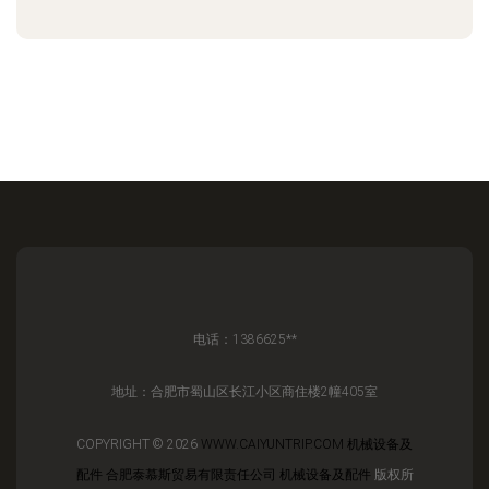
电话：1386625**
地址：合肥市蜀山区长江小区商住楼2幢405室
COPYRIGHT © 2026
WWW.CAIYUNTRIP.COM
机械设备及
配件
合肥泰慕斯贸易有限责任公司
机械设备及配件
版权所