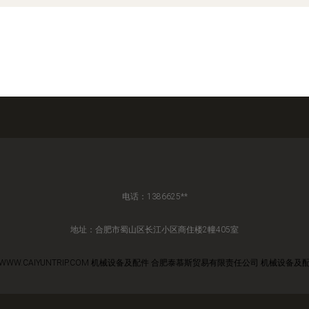
电话：1386625**
地址：合肥市蜀山区长江小区商住楼2幢405室
WWW.CAIYUNTRIP.COM
机械设备及配件
合肥泰慕斯贸易有限责任公司
机械设备及