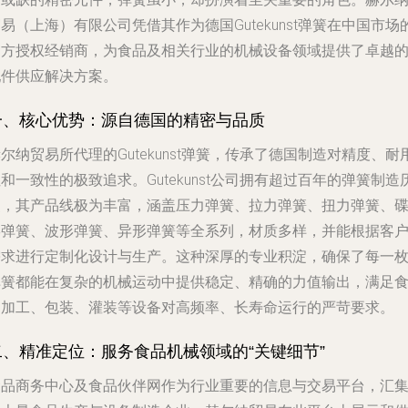
易（上海）有限公司凭借其作为德国Gutekunst弹簧在中国市场
官方授权经销商，为食品及相关行业的机械设备领域提供了卓越
配件供应解决方案。
一、核心优势：源自德国的精密与品质
尔纳贸易所代理的Gutekunst弹簧，传承了德国制造对精度、耐
和一致性的极致追求。Gutekunst公司拥有超过百年的弹簧制造
史，其产品线极为丰富，涵盖压力弹簧、拉力弹簧、扭力弹簧、
形弹簧、波形弹簧、异形弹簧等全系列，材质多样，并能根据客
需求进行定制化设计与生产。这种深厚的专业积淀，确保了每一
弹簧都能在复杂的机械运动中提供稳定、精确的力值输出，满足
品加工、包装、灌装等设备对高频率、长寿命运行的严苛要求。
二、精准定位：服务食品机械领域的“关键细节”
食品商务中心及食品伙伴网作为行业重要的信息与交易平台，汇